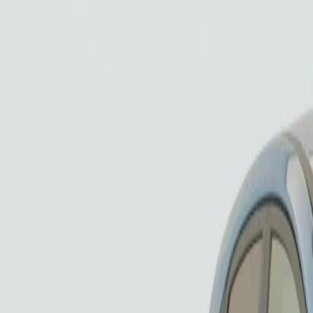
PureTech 100 BVM6 Performance Line