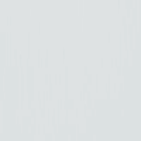
Véhicules
0km
Véhicules
Occasions
Vans Aménagés
Antilopevan
Location
Eco Pro
Financement et services
Garage et atelier
Contact
03 27 92 99 21
Accueil
/
SUV
/
DS DS3 PureTech 100 BVM6 Performance Line
DS DS3