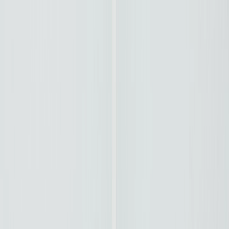
Véhicules
0km
Véhicules
Occasions
Vans Aménagés
Antilopevan
Location
Eco Pro
Financement et services
Garage et atelier
Contact
03 27 92 99 21
Accueil
/
SUV
/
Peugeot 3008 Hybrid 145 e-DCS6 GT
Peugeot 3008