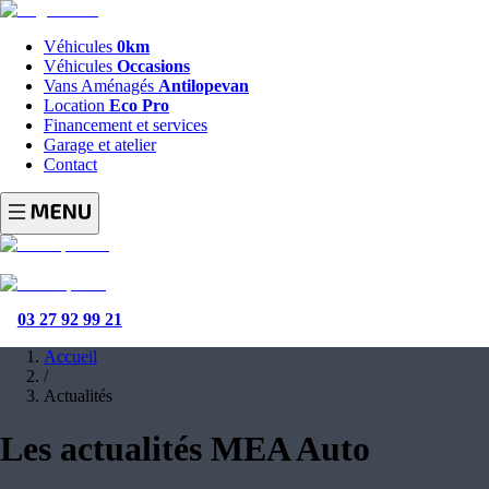
Véhicules
0km
Véhicules
Occasions
Vans Aménagés
Antilopevan
Location
Eco Pro
Financement et services
Garage et atelier
Contact
03 27 92 99 21
Accueil
/
Actualités
Les actualités MEA Auto