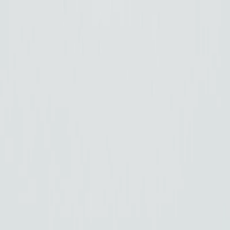
Véhicules
0km
Véhicules
Occasions
Vans Aménagés
Antilopevan
Location
Eco Pro
Financement et services
Garage et atelier
Contact
03 27 92 99 21
Accueil
/
SUV
/
Citroën C5 Aircross Hybride 136 e-DCS6 Max
Citroën C5 Aircross