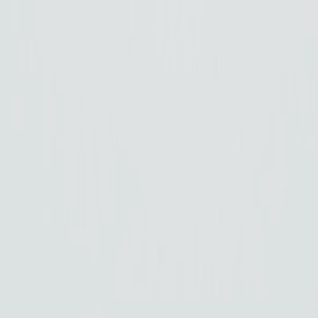
Véhicules
0km
Véhicules
Occasions
Vans Aménagés
Antilopevan
Location
Eco Pro
Financement et services
Garage et atelier
Contact
03 27 92 99 21
Accueil
/
SUV
/
Volvo XC40 T5 RECHARGE 180+82 CH DCT7 BUSINESS
Volvo XC40