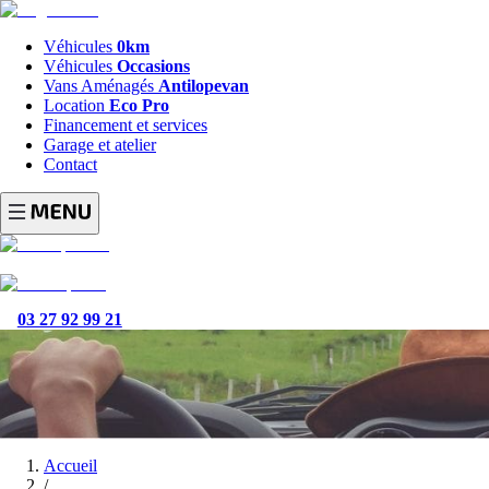
Véhicules
0km
Véhicules
Occasions
Vans Aménagés
Antilopevan
Location
Eco Pro
Financement et services
Garage et atelier
Contact
03 27 92 99 21
Accueil
/