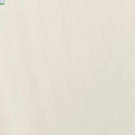
Véhicules
0km
Véhicules
Occasions
Vans Aménagés
Antilopevan
Location
Eco Pro
Financement et services
Garage et atelier
Contact
03 27 92 99 21
Accueil
/
SUV
/
Peugeot 3008 Hybrid 145 e-DCS6 Allure
Peugeot 3008