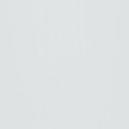
Véhicules
0km
Véhicules
Occasions
Vans Aménagés
Antilopevan
Location
Eco Pro
Financement et services
Garage et atelier
Contact
03 27 92 99 21
Accueil
/
SUV
/
Dacia BIGSTER Mild Hybrid 140 Journey
Dacia BIGSTER