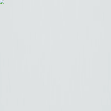
Véhicules
0km
Véhicules
Occasions
Vans Aménagés
Antilopevan
Location
Eco Pro
Financement et services
Garage et atelier
Contact
03 27 92 99 21
Accueil
/
Break
/
Cupra LEON Sportstourer 1.4 e-HYBRID 204 ch DSG6 V
Cupra LEON Sportstourer