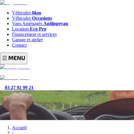
Véhicules
0km
Véhicules
Occasions
Vans Aménagés
Antilopevan
Location
Eco Pro
Financement et services
Garage et atelier
Contact
03 27 92 99 21
Accueil
/