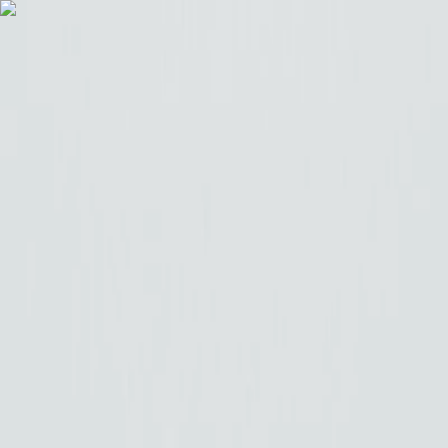
Véhicules
0km
Véhicules
Occasions
Vans Aménagés
Antilopevan
Location
Eco Pro
Financement et services
Garage et atelier
Contact
03 27 92 99 21
Accueil
/
SUV
/
Citroën C4 Hybride 145 ch e-DCS6 Plus
Citroën C4