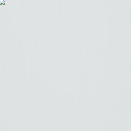
Véhicules
0km
Véhicules
Occasions
Vans Aménagés
Antilopevan
Location
Eco Pro
Financement et services
Garage et atelier
Contact
03 27 92 99 21
Accueil
/
Berline
/
Citroën C4 Hybride 100 e-DCS6 You
Citroën C4