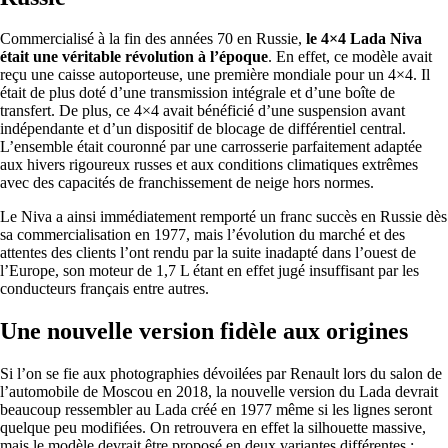
Commercialisé à la fin des années 70 en Russie,
le 4×4 Lada Niva
était une véritable révolution à l’époque
. En effet, ce modèle avait
reçu une caisse autoporteuse, une première mondiale pour un 4×4. Il
était de plus doté d’une transmission intégrale et d’une boîte de
transfert. De plus, ce 4×4 avait bénéficié d’une suspension avant
indépendante et d’un dispositif de blocage de différentiel central.
L’ensemble était couronné par une carrosserie parfaitement adaptée
aux hivers rigoureux russes et aux conditions climatiques extrêmes
avec des capacités de franchissement de neige hors normes.
Le Niva a ainsi immédiatement remporté un franc succès en Russie dès
sa commercialisation en 1977, mais l’évolution du marché et des
attentes des clients l’ont rendu par la suite inadapté dans l’ouest de
l’Europe, son moteur de 1,7 L étant en effet jugé insuffisant par les
conducteurs français entre autres.
Une nouvelle version fidèle aux origines
Si l’on se fie aux photographies dévoilées par Renault lors du salon de
l’automobile de Moscou en 2018, la nouvelle version du Lada devrait
beaucoup ressembler au Lada créé en 1977 même si les lignes seront
quelque peu modifiées. On retrouvera en effet la silhouette massive,
mais le modèle devrait être proposé en deux variantes différentes :