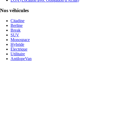
LOA (Location avec Obligation d'Achat)
Nos véhicules
Citadine
Berline
Break
SUV
Monospace
Hybride
Électrique
Utilitaire
AntilopeVan