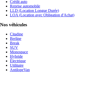
Crédit auto
Reprise automobile
LLD (Location Longue Durée)
LOA (Location avec Obligation d'Achat)
Nos véhicules
Citadine
Berline
Break
SUV
Monospace
Hybride
Électrique
Utilitaire
AntilopeVan