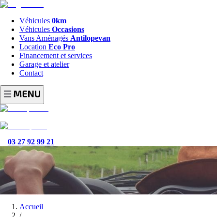
Véhicules
0km
Véhicules
Occasions
Vans Aménagés
Antilopevan
Location
Eco Pro
Financement et services
Garage et atelier
Contact
03 27 92 99 21
Accueil
/