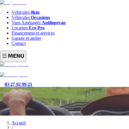
Véhicules
0km
Véhicules
Occasions
Vans Aménagés
Antilopevan
Location
Eco Pro
Financement et services
Garage et atelier
Contact
03 27 92 99 21
Accueil
/