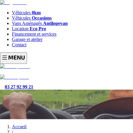
Véhicules
0km
Véhicules
Occasions
Vans Aménagés
Antilopevan
Location
Eco Pro
Financement et services
Garage et atelier
Contact
03 27 92 99 21
Accueil
/