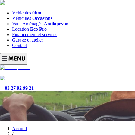
Véhicules
0km
Véhicules
Occasions
Vans Aménagés
Antilopevan
Location
Eco Pro
Financement et services
Garage et atelier
Contact
03 27 92 99 21
Accueil
/