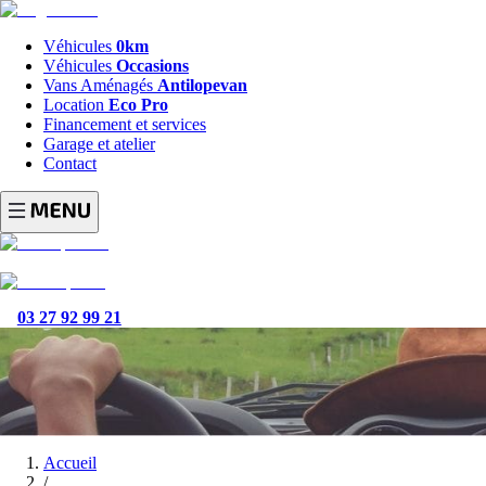
Véhicules
0km
Véhicules
Occasions
Vans Aménagés
Antilopevan
Location
Eco Pro
Financement et services
Garage et atelier
Contact
03 27 92 99 21
Accueil
/