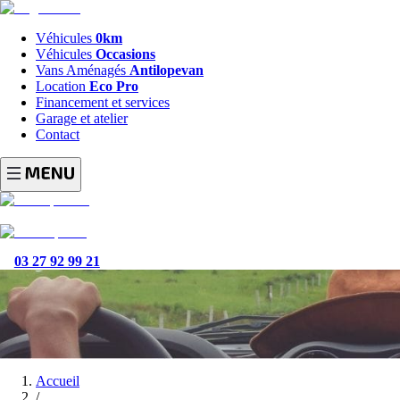
Véhicules
0km
Véhicules
Occasions
Vans Aménagés
Antilopevan
Location
Eco Pro
Financement et services
Garage et atelier
Contact
03 27 92 99 21
Accueil
/