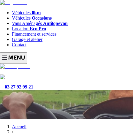
Véhicules
0km
Véhicules
Occasions
Vans Aménagés
Antilopevan
Location
Eco Pro
Financement et services
Garage et atelier
Contact
03 27 92 99 21
Accueil
/