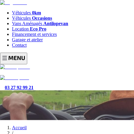
Véhicules
0km
Véhicules
Occasions
Vans Aménagés
Antilopevan
Location
Eco Pro
Financement et services
Garage et atelier
Contact
03 27 92 99 21
Accueil
/