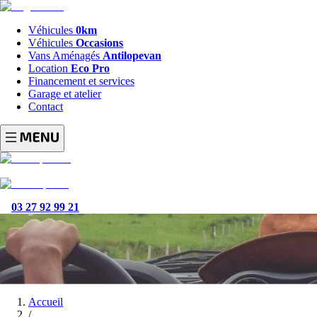
Véhicules
0km
Véhicules
Occasions
Vans Aménagés
Antilopevan
Location
Eco Pro
Financement et services
Garage et atelier
Contact
03 27 92 99 21
Accueil
/