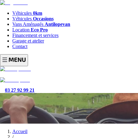
Véhicules
0km
Véhicules
Occasions
Vans Aménagés
Antilopevan
Location
Eco Pro
Financement et services
Garage et atelier
Contact
03 27 92 99 21
Accueil
/