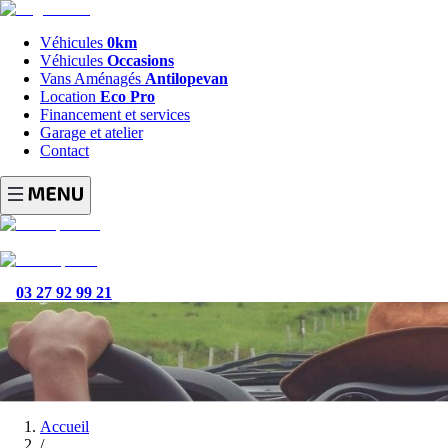
Véhicules
0km
Véhicules
Occasions
Vans Aménagés
Antilopevan
Location
Eco Pro
Financement et services
Garage et atelier
Contact
03 27 92 99 21
Accueil
/