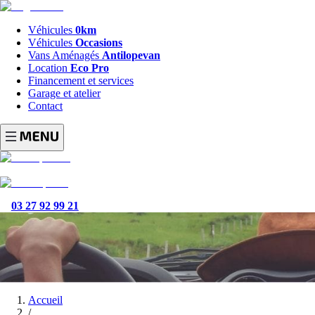
Véhicules
0km
Véhicules
Occasions
Vans Aménagés
Antilopevan
Location
Eco Pro
Financement et services
Garage et atelier
Contact
03 27 92 99 21
Accueil
/