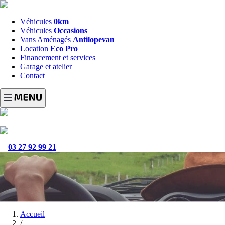
Véhicules
0km
Véhicules
Occasions
Vans Aménagés
Antilopevan
Location
Eco Pro
Financement et services
Garage et atelier
Contact
03 27 92 99 21
Accueil
/